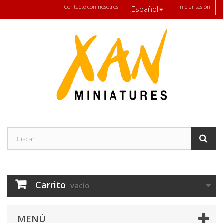
Contacte con nosotros
Iniciar sesión
Español
Carrito
vacío
MENÚ