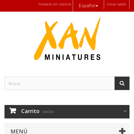
Contacte con nosotros
Iniciar sesión
Español
Carrito
vacío
MENÚ