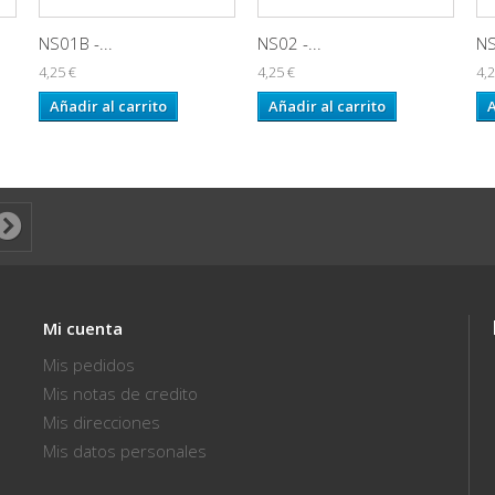
NS01B -...
NS02 -...
NS
4,25 €
4,25 €
4,2
Añadir al carrito
Añadir al carrito
A
Mi cuenta
Mis pedidos
Mis notas de credito
Mis direcciones
Mis datos personales