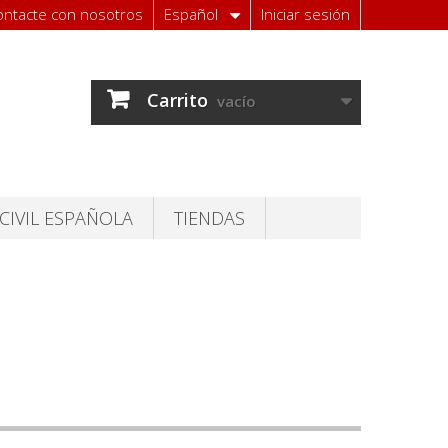
ontacte con nosotros
Español
Iniciar sesión
Carrito
vacío
CIVIL ESPAÑOLA
TIENDAS