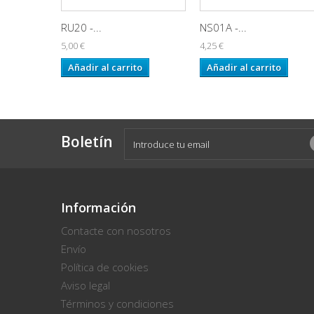
RU20 -...
NS01A -...
5,00 €
4,25 €
Añadir al carrito
Añadir al carrito
Boletín
Información
Contacte con nosotros
Envío
Política de cookies
Aviso legal
Términos y condiciones