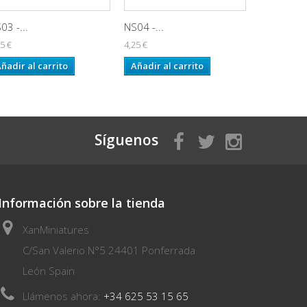
03 -...
NS04 -...
NS05 -...
5 €
4,25 €
0,55 €
ñadir al carrito
Añadir al carrito
Añadir al
Síguenos
Información sobre la tienda
XanMiniatures
C/San Valerio N°5 24401 Ponferrada
León Spain
Llámenos ahora:
+34 625 53 15 65