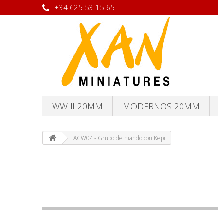
+34 625 53 15 65
WW II 20MM
MODERNOS 20MM
ACW04 - Grupo de mando con Kepi