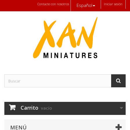
Contacte con nosotros
Iniciar sesión
Español
Carrito
vacío
MENÚ