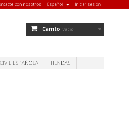
ontacte con nosotros
Español
Iniciar sesión
Carrito
vacío
CIVIL ESPAÑOLA
TIENDAS