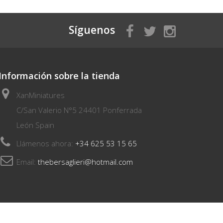
Síguenos
Información sobre la tienda
XanMiniatures
C/San Valerio N°5 24401 Ponferrada
León Spain
Llámenos ahora:
+34 625 53 15 65
Email:
thebersaglieri@hotmail.com