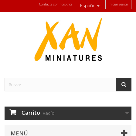
Contacte con nosotros
Iniciar sesión
Español
Carrito
vacío
MENÚ